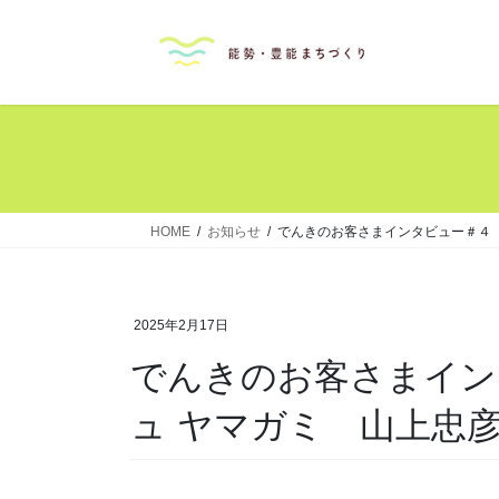
コ
ナ
ン
ビ
テ
ゲ
ン
ー
ツ
シ
へ
ョ
ス
ン
キ
に
ッ
移
HOME
お知らせ
でんきのお客さまインタビュー＃４
プ
動
2025年2月17日
でんきのお客さまイン
ュ ヤマガミ 山上忠