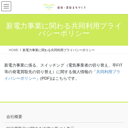
コ
ナ
ン
ビ
テ
ゲ
ン
ー
新電力事業に関わる共同利用プライ
ツ
シ
バシーポリシー
へ
ョ
ス
ン
キ
に
HOME
新電力事業に関わる共同利用プライバシーポリシー
ッ
移
プ
動
新電力事業に係る、スイッチング（電気事業者の切り替え、卒FIT
等の発電買取先の切り替え）に関する個人情報の「
共同利用プラ
イバシーポリシー
」(PDF)はこちらです。
会社概要